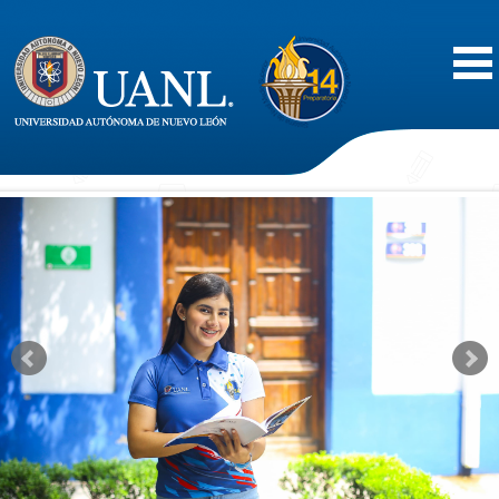
Inicio
Acerca de
Oferta Educativa
Vida Estudiantil
Servicios
Difusión